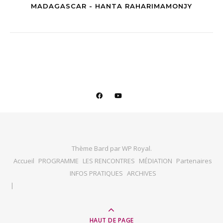
MADAGASCAR - HANTA RAHARIMAMONJY
Thème Bard par
WP Royal
.
Accueil
PROGRAMME
LES RENCONTRES
MÉDIATION
Partenaires
INFOS PRATIQUES
ARCHIVES
HAUT DE PAGE