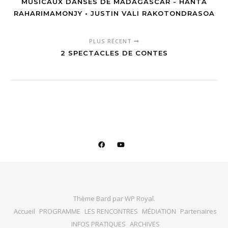
MUSICAUX DANSÉS DE MADAGASCAR - HANTA
RAHARIMAMONJY • JUSTIN VALI RAKOTONDRASOA
PLUS RÉCENT
2 SPECTACLES DE CONTES
Thème Bard par
WP Royal
.
Accueil
PROGRAMME
LES RENCONTRES
MÉDIATION
Partenaires
INFOS PRATIQUES
ARCHIVES