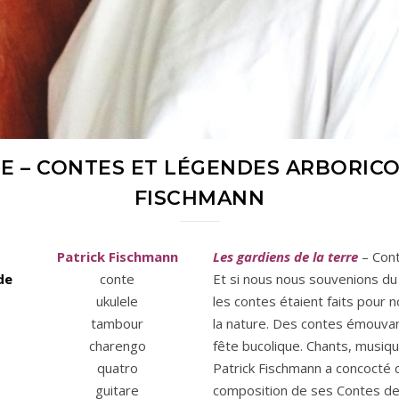
E – CONTES ET LÉGENDES ARBORICO
FISCHMANN
Patrick Fischmann
Les gardiens de la terre
–
Con
de
conte
Et si nous nous souvenions du
ukulele
les contes étaient faits pour
tambour
la nature. Des contes émouva
charengo
fête bucolique. Chants, mus
quatro
Patrick Fischmann a concocté c
guitare
composition de ses Contes des 