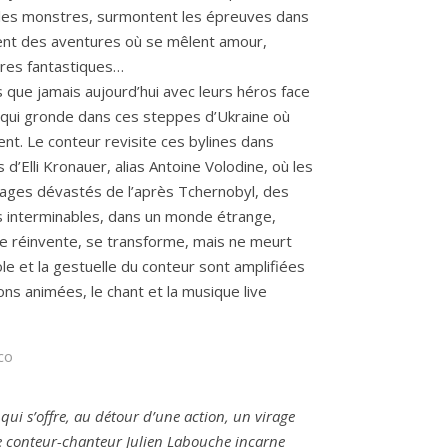
 les monstres, surmontent les épreuves dans
nt des aventures où se mêlent amour,
res fantastiques…
s que jamais aujourd’hui avec leurs héros face
e qui gronde dans ces steppes d’Ukraine où
ent. Le conteur revisite ces bylines dans
 d’Elli Kronauer, alias Antoine Volodine, où
les
ages dévastés de l’après Tchernobyl, des
s interminables, dans un monde étrange,
e réinvente, se transforme, mais ne meurt
ole et la gestuelle du conteur sont amplifiées
ions animées, le chant et la musique live
co
qui s’offre, au détour d’une action, un virage
le conteur-chanteur Julien Labouche incarne