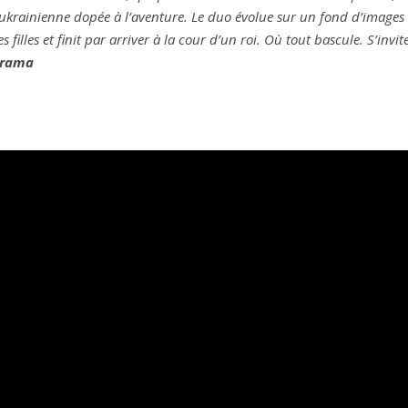
 ukrainienne dopée à l’aventure. Le duo évolue sur un fond d’images
filles et finit par arriver à la cour d’un roi. Où tout bascule. S’invi
érama