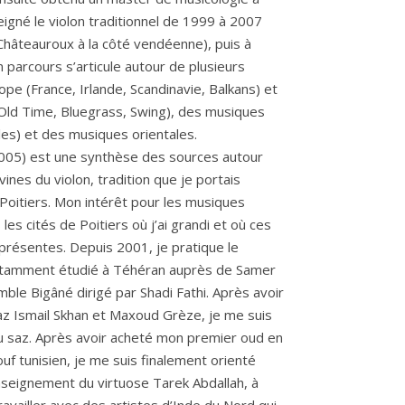
seigné le violon traditionnel de 1999 à 2007
Châteauroux à la côté vendéenne), puis à
parcours s’articule autour de plusieurs
ope (France, Irlande, Scandinavie, Balkans) et
Old Time, Bluegrass, Swing), des musiques
es) et des musiques orientales.
2005) est une synthèse des sources autour
ines du violon, tradition que je portais
 Poitiers. Mon intérêt pour les musiques
es cités de Poitiers où j’ai grandi et où ces
résentes. Depuis 2001, je pratique le
otamment étudié à Téhéran auprès de Samer
mble Bigâné dirigé par Shadi Fathi. Après avoir
saz Ismail Skhan et Maxoud Grèze, je me suis
u saz. Après avoir acheté mon premier oud en
uf tunisien, je me suis finalement orienté
enseignement du virtuose Tarek Abdallah, à