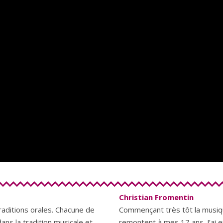
Christian Fromentin
traditions orales. Chacune de
Commençant très tôt la musi
ans la tradition musicale et
remontent à mes 17 ans. J’ai 