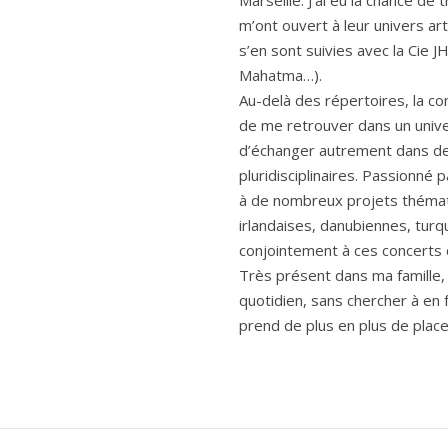
Marseille. J’ai eu la chance de 
m’ont ouvert à leur univers ar
s’en sont suivies avec la Cie
Mahatma…).
Au-delà des répertoires, la c
de me retrouver dans un unive
d’échanger autrement dans des
pluridisciplinaires. Passionné p
à de nombreux projets thémati
irlandaises, danubiennes, turq
conjointement à ces concerts
Très présent dans ma famille,
quotidien, sans chercher à en 
prend de plus en plus de plac