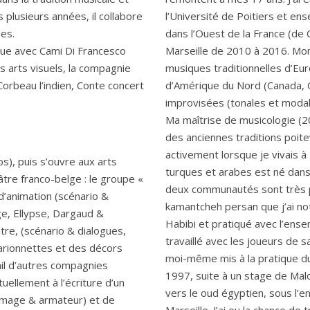
s plusieurs années, il collabore
l’Université de Poitiers et en
es.
dans l’Ouest de la France (de 
que avec Cami Di Francesco
Marseille de 2010 à 2016. Mon 
es arts visuels, la compagnie
musiques traditionnelles d’Eur
Corbeau l’indien, Conte concert
d’Amérique du Nord (Canada, 
improvisées (tonales et modal
Ma maîtrise de musicologie (
des anciennes traditions poitev
activement lorsque je vivais à
s), puis s’ouvre aux arts
turques et arabes est né dans l
héâtre franco-belge : le groupe «
deux communautés sont très p
d’animation (scénario &
kamantcheh persan que j’ai n
ge, Ellypse, Dargaud &
Habibi et pratiqué avec l’ense
tre, (scénario & dialogues,
travaillé avec les joueurs de 
marionnettes et des décors
moi-même mis à la pratique d
ail d’autres compagnies
1997, suite à un stage de Malo
uellement à l’écriture d’un
vers le oud égyptien, sous l’
limage & armateur) et de