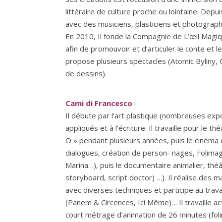
littéraire de culture proche ou lointaine. Depui
avec des musiciens, plasticiens et photograph
En 2010, Il fonde la Compagnie de L’œil Magi
afin de promouvoir et d’articuler le conte et l
propose plusieurs spectacles (Atomic Byliny, 
de dessins).
Cami di Francesco
Il débute par l’art plastique (nombreuses expo
appliqués et à l’écriture. Il travaille pour le t
O » pendant plusieurs années, puis le cinéma 
dialogues, création de person- nages, Folima
Marina…), puis le documentaire animalier, théâ
storyboard, script doctor) …). Il réalise des 
avec diverses techniques et participe au trav
(Panem & Circences, Ici Même)… Il travaille act
court métrage d’animation de 26 minutes (fo