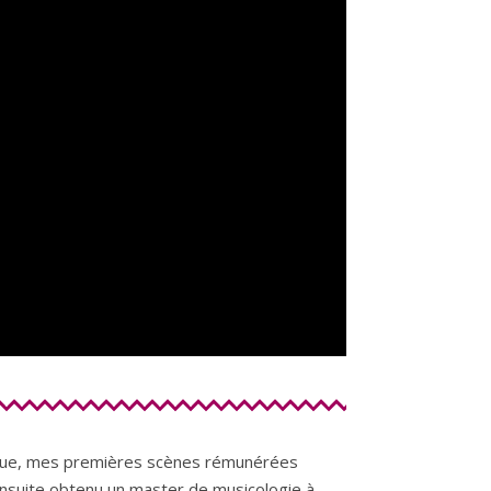
que, mes premières scènes rémunérées
ensuite obtenu un master de musicologie à