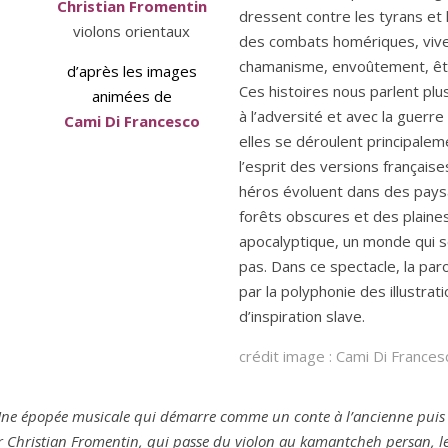
Christian Fromentin
dressent contre les tyrans et
violons orientaux
des combats homériques, vive
chamanisme, envoûtement, êt
d’après les images
Ces histoires nous parlent plu
animées de
à l’adversité et avec la guerr
Cami Di Francesco
elles se déroulent principalem
l’esprit des
versions françaises
héros évoluent dans des pays
forêts obscures et des plaine
apocalyptique, un monde qui s
pas. Dans ce spectacle, la par
par la polyphonie des illustrat
d’inspiration slave.
crédit image : Cami Di Frances
 Une épopée musicale qui démarre comme un conte à l’ancienne puis 
par Christian Fromentin, qui passe du violon au kamantcheh persan, 