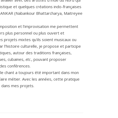
travailler avec des artistes d’Inde du Nord qui
tistique et quelques créations indo-françaises
 JHANKAR (Nabankour Bhattarcharya, Maitreyee
omposition et l’improvisation me permettent
rs plus personnel ou plus ouvert et
 projets mixtes qu’ils soient musicaux ou
ar l’histoire culturelle, je propose et participe
ques, autour des traditions françaises,
ues, cubaines,
etc
., pouvant proposer
 des conférences.
 le chant a toujours été important dans mon
faire métier. Avec les années, cette pratique
e dans mes projets.