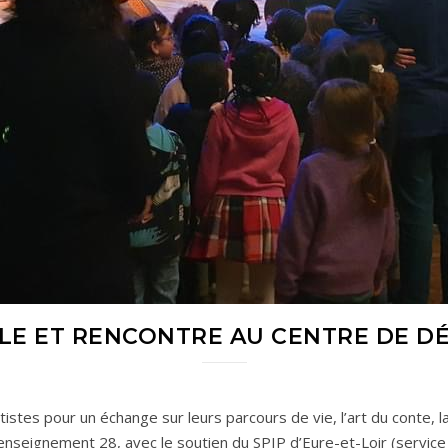
LE ET RENCONTRE AU CENTRE DE D
tes pour un échange sur leurs parcours de vie, l’art du conte, la 
enseignement 28, avec le soutien du SPIP d’Eure-et-Loir (service p